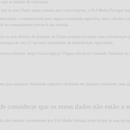
s que se tenham de solucionar.
a que os seus Dados sejam tratados por outra empresa, a 014 Media Portugal pod
 autorizado o consentimento para alguma finalidade específica, tem o direito a 
do no consentimento prévio à sua retirada.
rcer os seus direitos de proteção de Dados pessoais enviando uma comunicação 
otocopia do seu CC ou outro documento de identificação equivalente.
reitos referidos:
https://www.cnpd.pt/
Página oficial da Comissão Nacional de
ento para qualquer finalidade específica atribuída em qualquer momento, sem qu
e considerar que os meus dados não estão a s
ão são tratados corretamente por 014 Media Portugal pode dirigir as suas recl