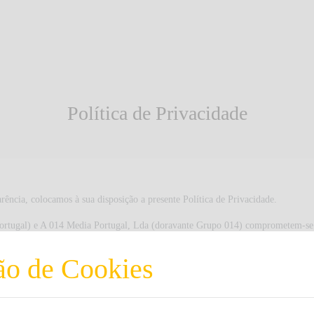
Política de Privacidade
arência, colocamos à sua disposição a presente Política de Privacidade.
rtugal) e A 014 Media Portugal, Lda (doravante Grupo 014) comprometem-se 
a de Proteção de Dados que resulte como aplicável a cada momento, em p
2016, de 27 de abril."
ão de Cookies
mento dos seus dados?