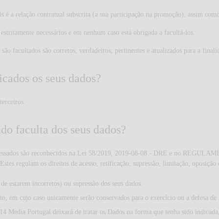
is é a relação contratual subscrita (a sua participação na promoção), assim com
 estritamente necessários e em nenhum caso está obrigada a facultá-los.
ão facultados são corretos, verdadeiros, pertinentes e atualizados para a finali
icados os seus dados?
erceiros.
ndo faculta dos seus dados?
s e interessados são reconhecidos na Lei 58/2019, 2019-08-08 - DRE e 
tes regulam os direitos de acesso, retificação, supressão, limitação, oposição 
so de estarem incorretos) ou supressão dos seus dados.
ento, em cujo caso unicamente serão conservados para o exercício ou a defesa de
014 Media Portugal deixará de tratar os Dados na forma que tenha sido indicada