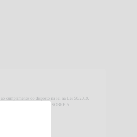
ao cumprimento do disposto na lei na Lei 58/2019,
articular, REGULAMENTO GERAL SOBRE A