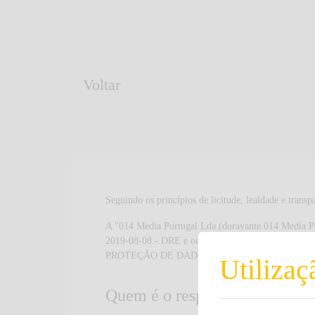
Voltar
Seguindo os princípios de licitude, lealdade e transp
A "014 Media Portugal Lda (doravante 014 Media Po
2019-08-08 - DRE e outras normativas em matéri
PROTEÇÃO DE DADOS – Regulamento (UE) n.º 679/
Utilizaç
Quem é o responsável de trata