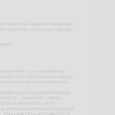
de índole técnica e organizativa necessárias para
dos, tal como exige a lei, se bem que a segurança
 mesmos.
rviços prestados. Por isso, não cedemos nem
essamente. Com o objetivo de preservar e garantir a
e serviços tenha tido acesso e passados 90 dias
ORMAMOS QUE OS SEUS DADOS PESSOAIS
OTIVA, S.L. (DORAVANTE, «CHEQUE
UALIDADE DE RESPONSÁVEL PELO
QUAL PODERÁ SER REVOGADO A QUALQUER
. PARA EXERCER OS SEUS DIREITOS EM